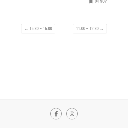
04 NOV
←
15:30 – 16:00
11:00 – 12:30
→
F
I
a
n