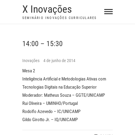
S
X Inovações
k
SEMINÁRIO INOVAÇÕES CURRICULARES
i
p
t
14:00 – 15:30
o
c
o
Inovações
4 de junho de 2014
n
Mesa 2
t
Inteligência Artificial e Metodologias Ativas com
e
Tecnologias Digitais na Educação Superior
n
Moderador: Matheus Souza – GGTE/UNICAMP
t
Rui Oliveira – UMINHO/Portugal
Rodolfo Azevedo – IC/UNICAMP
Gildo Girotto Jr. – IQ/UNICAMP