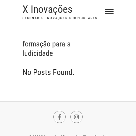
S
X Inovações
k
SEMINÁRIO INOVAÇÕES CURRICULARES
i
p
t
formação para a
o
ludicidade
c
o
n
No Posts Found.
t
e
n
t
F
I
a
n