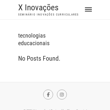
S
X Inovações
k
SEMINÁRIO INOVAÇÕES CURRICULARES
i
p
t
tecnologias
o
educacionais
c
o
n
No Posts Found.
t
e
n
t
F
I
a
n