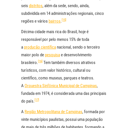
seis
distritos
, além da sede, sendo, ainda,
subdividida em 14 administrações regionais, cinco
[15]
regiões e vários
bairros
.
Décima cidade mais rica do Brasil, hoje é
responsável por pelo menos 15% de toda
a
produção científica
nacional, sendo o terceiro
maior polo de
pesquisa
e desenvolvimento
[16]
brasileiro.
Tem também diversos atrativos
turísticos, com valor histórico, cultural ou
científico, como museus, parques e teatros.
A
Orquestra Sinfônica Municipal de Campinas
,
fundada em 1974, é considerada uma das principais
[17]
do país.
A
Região Metropolitana de Campinas
, formada por
vinte municípios paulistas, possui uma população
de mais de três milhões de habitantes, formando a