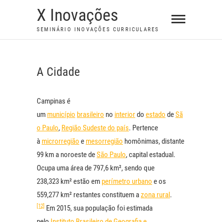
S
X Inovações
k
SEMINÁRIO INOVAÇÕES CURRICULARES
i
p
t
A Cidade
o
c
o
Campinas
é
n
um
município
brasileiro
no
interior
do
estado
de
Sã
t
o Paulo
,
Região Sudeste do país
. Pertence
e
à
microrregião
e
mesorregião
homônimas, distante
n
99 km a noroeste de
São Paulo
, capital estadual.
t
Ocupa uma área de 797,6 km², sendo que
238,323 km² estão em
perímetro urbano
e os
559,277 km² restantes constituem a
zona rural
.
[12]
Em 2015, sua população foi estimada
pelo
Instituto Brasileiro de Geografia e