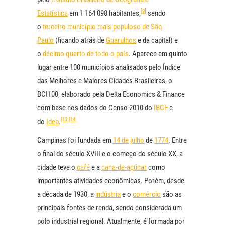
[9]
Estatística
em 1 164 098 habitantes,
sendo
o
terceiro município mais populoso de São
Paulo
(ficando atrás de
Guarulhos
e da capital) e
o
décimo quarto de todo o país
. Aparece em quinto
lugar entre 100 municípios analisados pelo Índice
das Melhores e Maiores Cidades Brasileiras, o
BCI100, elaborado pela Delta Economics & Finance
com base nos dados do Censo 2010 do
IBGE
e
[13]
[14]
do
Ideb
.
Campinas foi fundada em
14 de julho
de
1774
. Entre
o final do século XVIII e o começo do século XX, a
cidade teve o
café
e a
cana-de-açúcar
como
importantes atividades econômicas. Porém, desde
a década de 1930, a
indústria
e o
comércio
são as
principais fontes de renda, sendo considerada um
polo industrial regional. Atualmente, é formada por