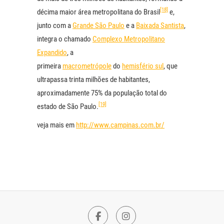
[18]
décima maior área metropolitana do Brasil
e,
junto com a
Grande São Paulo
e a
Baixada Santista
,
integra o chamado
Complexo Metropolitano
Expandido
, a
primeira
macrometrópole
do
hemisfério sul
, que
ultrapassa trinta milhões de habitantes,
aproximadamente 75% da população total do
[19]
estado de São Paulo.
veja mais em
http://www.campinas.com.br/
F
I