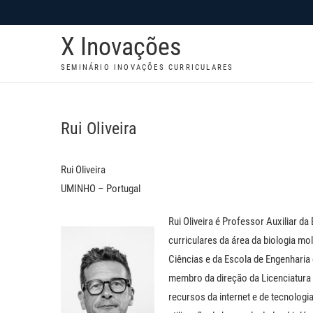
S
k
X Inovações
i
p
SEMINÁRIO INOVAÇÕES CURRICULARES
t
o
c
Rui Oliveira
o
n
Rui Oliveira
t
UMINHO – Portugal
e
n
Rui Oliveira é Professor Auxiliar d
t
curriculares da área da biologia mo
Ciências e da Escola de Engenharia
membro da direção da Licenciatura e
recursos da internet e de tecnologi