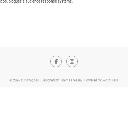
gicos, blogues e audience response systems.
F
I
a
n
© 2026
X Inovações
| Designed by:
Theme Freesia
| Powered by:
WordPress
c
s
e
t
b
a
o
g