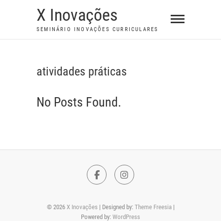
S
X Inovações
k
SEMINÁRIO INOVAÇÕES CURRICULARES
i
p
t
atividades práticas
o
c
No Posts Found.
o
n
t
e
n
t
F
I
a
n
© 2026
X Inovações
| Designed by:
Theme Freesia
|
c
s
Powered by:
WordPress