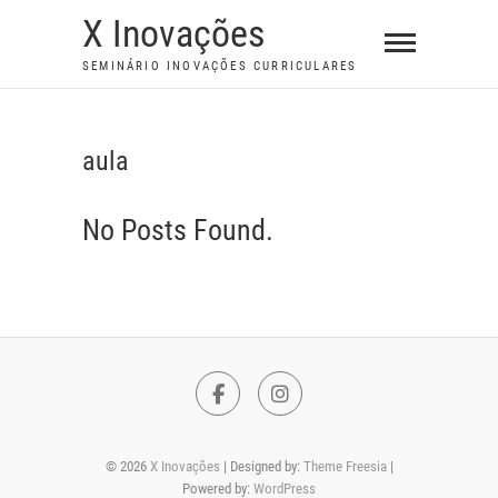
S
X Inovações
k
SEMINÁRIO INOVAÇÕES CURRICULARES
i
p
t
aula
o
c
No Posts Found.
o
n
t
e
n
t
F
I
a
n
© 2026
X Inovações
| Designed by:
Theme Freesia
|
c
s
Powered by:
WordPress