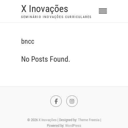
S
X Inovações
k
SEMINÁRIO INOVAÇÕES CURRICULARES
i
p
t
bncc
o
c
No Posts Found.
o
n
t
e
n
t
F
I
a
n
© 2026
X Inovações
| Designed by:
Theme Freesia
|
c
s
Powered by:
WordPress