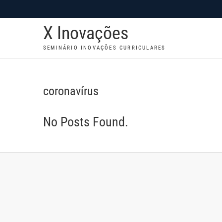
S
k
X Inovações
i
p
SEMINÁRIO INOVAÇÕES CURRICULARES
t
o
c
coronavírus
o
n
No Posts Found.
t
e
n
t