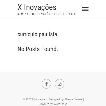
S
X Inovações
k
SEMINÁRIO INOVAÇÕES CURRICULARES
i
p
t
currículo paulista
o
c
No Posts Found.
o
n
t
e
n
t
F
I
a
n
© 2026
X Inovações
| Designed by:
Theme Freesia
|
c
s
Powered by:
WordPress