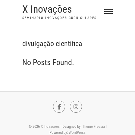
S
X Inovações
k
SEMINÁRIO INOVAÇÕES CURRICULARES
i
p
t
divulgação científica
o
c
No Posts Found.
o
n
t
e
n
t
F
I
a
n
© 2026
X Inovações
| Designed by:
Theme Freesia
|
c
s
Powered by:
WordPress