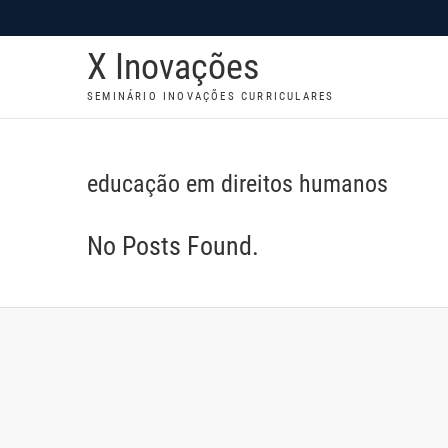
S
k
X Inovações
i
p
SEMINÁRIO INOVAÇÕES CURRICULARES
t
o
c
educação em direitos humanos
o
n
No Posts Found.
t
e
n
t