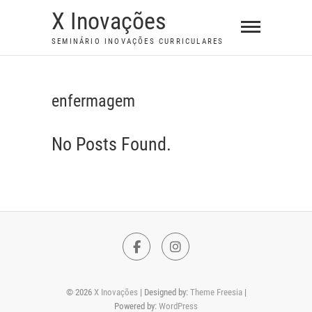
S
X Inovações
k
SEMINÁRIO INOVAÇÕES CURRICULARES
i
p
t
enfermagem
o
c
No Posts Found.
o
n
t
e
n
t
F
I
a
n
© 2026
X Inovações
| Designed by:
Theme Freesia
|
c
s
Powered by:
WordPress