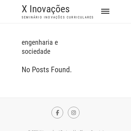
S
X Inovações
k
SEMINÁRIO INOVAÇÕES CURRICULARES
i
p
t
engenharia e
o
sociedade
c
o
n
No Posts Found.
t
e
n
t
F
I
a
n