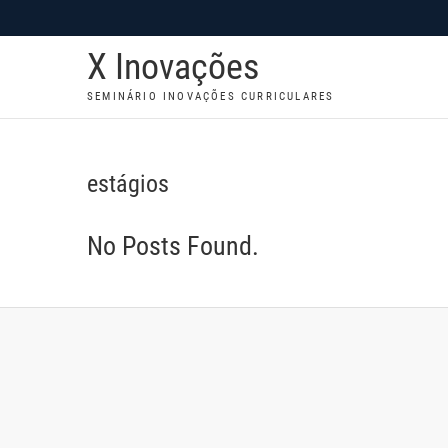
S
k
X Inovações
i
p
SEMINÁRIO INOVAÇÕES CURRICULARES
t
o
c
estágios
o
n
No Posts Found.
t
e
n
t