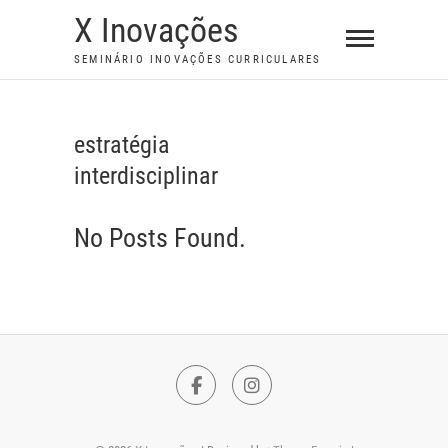
S
X Inovações
k
SEMINÁRIO INOVAÇÕES CURRICULARES
i
p
t
estratégia
o
interdisciplinar
c
o
n
No Posts Found.
t
e
n
t
F
I
a
n