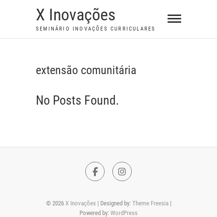
S
X Inovações
k
SEMINÁRIO INOVAÇÕES CURRICULARES
i
p
t
extensão comunitária
o
c
No Posts Found.
o
n
t
e
n
t
F
I
a
n
© 2026
X Inovações
| Designed by:
Theme Freesia
|
c
s
Powered by:
WordPress