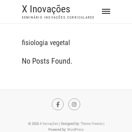
S
X Inovações
k
SEMINÁRIO INOVAÇÕES CURRICULARES
i
p
t
fisiologia vegetal
o
c
No Posts Found.
o
n
t
e
n
t
F
I
a
n
© 2026
X Inovações
| Designed by:
Theme Freesia
|
c
s
Powered by:
WordPress