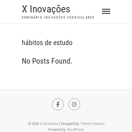
S
X Inovações
k
SEMINÁRIO INOVAÇÕES CURRICULARES
i
p
t
hábitos de estudo
o
c
No Posts Found.
o
n
t
e
n
t
F
I
a
n
© 2026
X Inovações
| Designed by:
Theme Freesia
|
c
s
Powered by:
WordPress