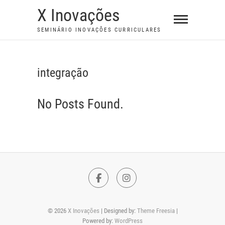
S
X Inovações
k
SEMINÁRIO INOVAÇÕES CURRICULARES
i
p
t
integração
o
c
No Posts Found.
o
n
t
e
n
t
F
I
a
n
© 2026
X Inovações
| Designed by:
Theme Freesia
|
c
s
Powered by:
WordPress