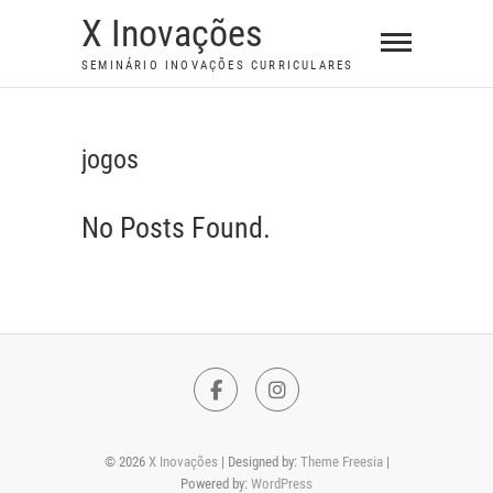
S
X Inovações
k
SEMINÁRIO INOVAÇÕES CURRICULARES
i
p
t
jogos
o
c
No Posts Found.
o
n
t
e
n
t
F
I
a
n
© 2026
X Inovações
| Designed by:
Theme Freesia
|
c
s
Powered by:
WordPress