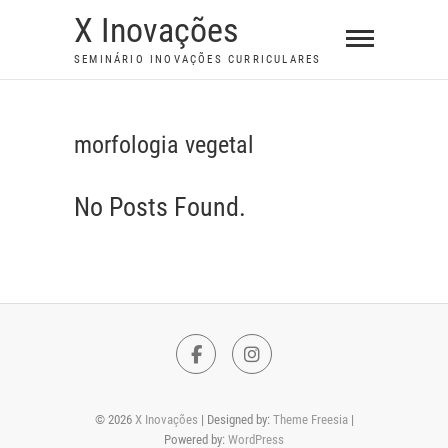
S
X Inovações
k
SEMINÁRIO INOVAÇÕES CURRICULARES
i
p
t
morfologia vegetal
o
c
No Posts Found.
o
n
t
e
n
t
F
I
a
n
© 2026
X Inovações
| Designed by:
Theme Freesia
|
c
s
Powered by:
WordPress