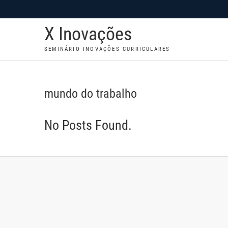
S
k
X Inovações
i
p
SEMINÁRIO INOVAÇÕES CURRICULARES
t
o
c
mundo do trabalho
o
n
No Posts Found.
t
e
n
t