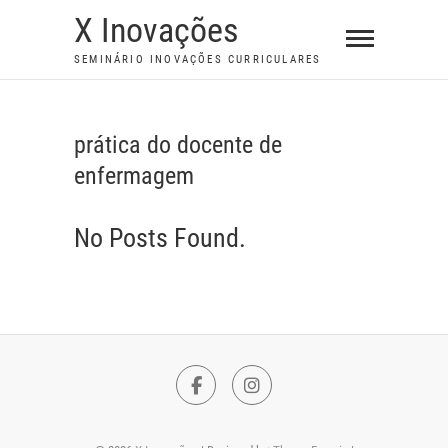
S
X Inovações
k
SEMINÁRIO INOVAÇÕES CURRICULARES
i
p
t
prática do docente de
o
enfermagem
c
o
n
No Posts Found.
t
e
n
t
F
I
a
n