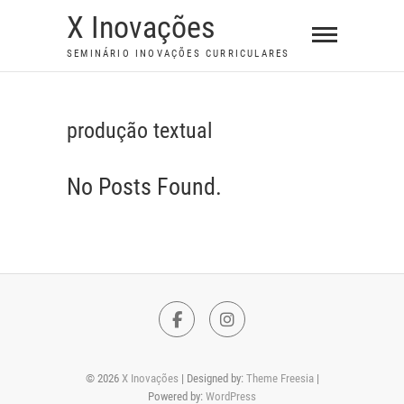
S
X Inovações
k
SEMINÁRIO INOVAÇÕES CURRICULARES
i
p
t
produção textual
o
c
No Posts Found.
o
n
t
e
n
t
F
I
a
n
© 2026
X Inovações
| Designed by:
Theme Freesia
|
c
s
Powered by:
WordPress