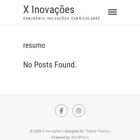
S
X Inovações
k
SEMINÁRIO INOVAÇÕES CURRICULARES
i
p
t
resumo
o
c
No Posts Found.
o
n
t
e
n
t
F
I
a
n
© 2026
X Inovações
| Designed by:
Theme Freesia
|
c
s
Powered by:
WordPress