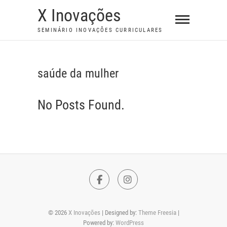
S
X Inovações
k
SEMINÁRIO INOVAÇÕES CURRICULARES
i
p
t
saúde da mulher
o
c
No Posts Found.
o
n
t
e
n
t
F
I
a
n
© 2026
X Inovações
| Designed by:
Theme Freesia
|
c
s
Powered by:
WordPress