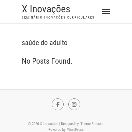
S
X Inovações
k
SEMINÁRIO INOVAÇÕES CURRICULARES
i
p
t
saúde do adulto
o
c
No Posts Found.
o
n
t
e
n
t
F
I
a
n
© 2026
X Inovações
| Designed by:
Theme Freesia
|
c
s
Powered by:
WordPress