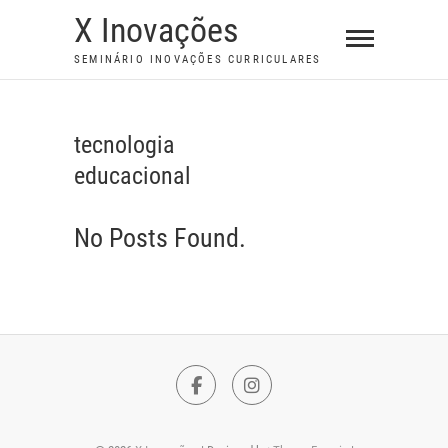
S
X Inovações
k
SEMINÁRIO INOVAÇÕES CURRICULARES
i
p
t
tecnologia
o
educacional
c
o
n
No Posts Found.
t
e
n
t
F
I
a
n