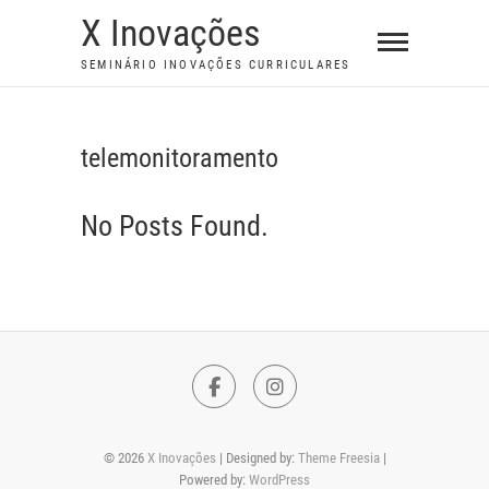
S
X Inovações
k
SEMINÁRIO INOVAÇÕES CURRICULARES
i
p
t
telemonitoramento
o
c
No Posts Found.
o
n
t
e
n
t
F
I
a
n
© 2026
X Inovações
| Designed by:
Theme Freesia
|
c
s
Powered by:
WordPress