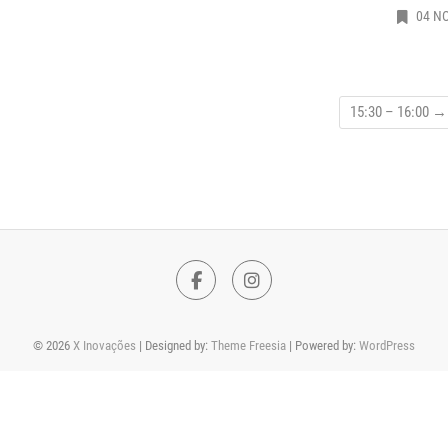
04 N
15:30 – 16:00
→
F
I
a
n
© 2026
X Inovações
| Designed by:
Theme Freesia
| Powered by:
WordPress
c
s
e
t
b
a