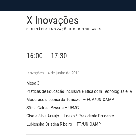
S
k
X Inovações
i
p
SEMINÁRIO INOVAÇÕES CURRICULARES
t
o
c
16:00 – 17:30
o
n
Inovações
4 de junho de 2011
t
Mesa 3
e
Práticas de Educação Inclusiva e Ética com Tecnologias e IA
n
Moderador: Leonardo Tomazeli – FCA/UNICAMP
t
Sônia Caldas Pessoa – UFMG
Gisele Silva Araújo – Unesp / Presidente Prudente
Lubienska Cristina Ribeiro – FT/UNICAMP