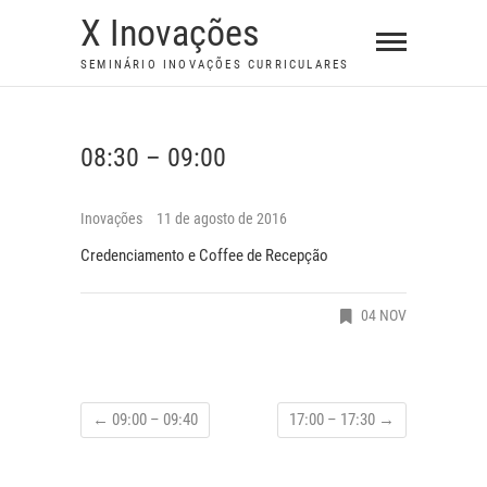
S
X Inovações
k
SEMINÁRIO INOVAÇÕES CURRICULARES
i
p
t
08:30 – 09:00
o
c
o
Inovações
11 de agosto de 2016
n
Credenciamento e Coffee de Recepção
t
e
04 NOV
n
t
←
09:00 – 09:40
17:00 – 17:30
→