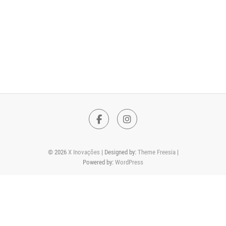
F
I
a
n
© 2026
X Inovações
| Designed by:
Theme Freesia
|
c
s
Powered by:
WordPress
e
t
b
a
o
g