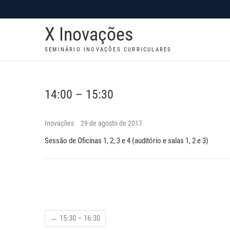
S
k
X Inovações
i
p
SEMINÁRIO INOVAÇÕES CURRICULARES
t
o
c
14:00 – 15:30
o
n
Inovações
29 de agosto de 2017
t
Sessão de Oficinas 1, 2, 3 e 4 (auditório e salas 1, 2 e 3)
e
n
t
←
15:30 – 16:30