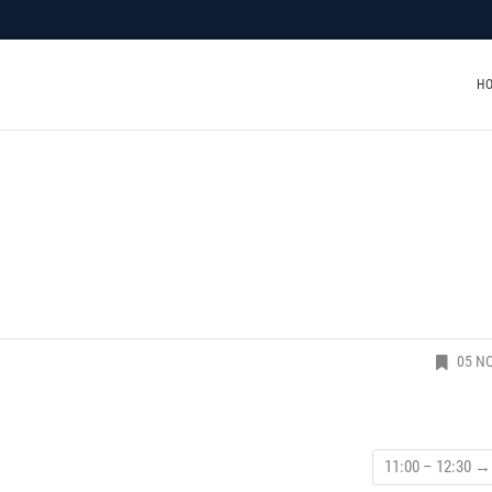
H
05 N
11:00 – 12:30
→