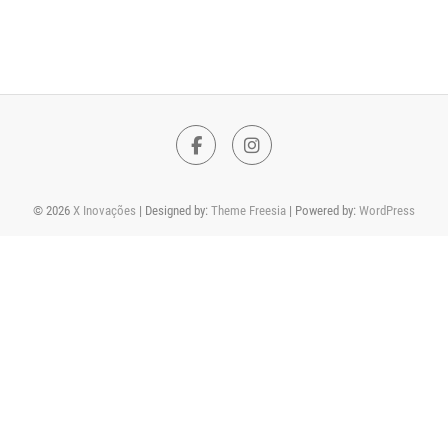
F
I
a
n
© 2026
X Inovações
| Designed by:
Theme Freesia
| Powered by:
WordPress
c
s
e
t
b
a
o
g
o
r
k
a