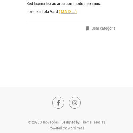
Sed lacinia leo ac arcu commodo maximus.
Lorenza Lola Vard
(MAIS…)
Sem categoria
F
I
a
n
© 2026
X Inovações
| Designed by:
Theme Freesia
|
c
s
Powered by:
WordPress