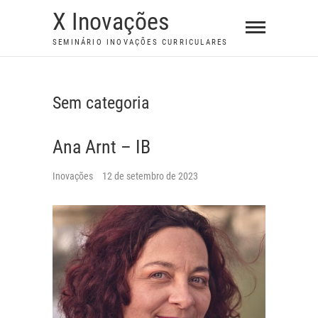
S
X Inovações
k
SEMINÁRIO INOVAÇÕES CURRICULARES
i
p
t
Sem categoria
o
c
Ana Arnt – IB
o
n
Inovações
12 de setembro de 2023
t
e
n
t