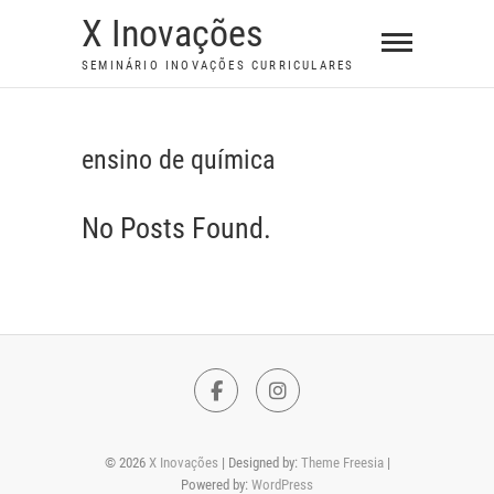
S
X Inovações
k
SEMINÁRIO INOVAÇÕES CURRICULARES
i
p
t
ensino de química
o
c
No Posts Found.
o
n
t
e
n
t
F
I
a
n
© 2026
X Inovações
| Designed by:
Theme Freesia
|
c
s
Powered by:
WordPress