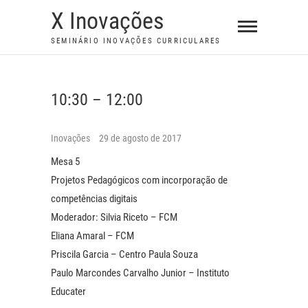
S
X Inovações
k
SEMINÁRIO INOVAÇÕES CURRICULARES
i
p
t
10:30 – 12:00
o
c
o
Inovações
29 de agosto de 2017
n
Mesa 5
t
Projetos Pedagógicos com incorporação de
e
competências digitais
n
Moderador: Silvia Riceto – FCM
t
Eliana Amaral – FCM
Priscila Garcia – Centro Paula Souza
Paulo Marcondes Carvalho Junior – Instituto
Educater