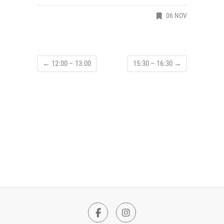
06 NOV
←
12:00 – 13:00
15:30 – 16:30
→
F
I