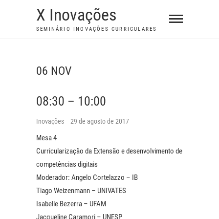
S
X Inovações
k
SEMINÁRIO INOVAÇÕES CURRICULARES
i
p
t
06 NOV
o
c
08:30 – 10:00
o
n
Inovações
29 de agosto de 2017
t
Mesa 4
e
Curricularização da Extensão e desenvolvimento de
n
competências digitais
t
Moderador: Angelo Cortelazzo – IB
Tiago Weizenmann – UNIVATES
Isabelle Bezerra – UFAM
Jacqueline Caramori – UNESP