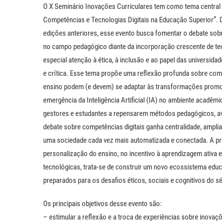
O X Seminário Inovações Curriculares tem como tema central “In
Competências e Tecnologias Digitais na Educação Superior”. 
edições anteriores, esse evento busca fomentar o debate so
no campo pedagógico diante da incorporação crescente de tec
especial atenção à ética, à inclusão e ao papel das universid
e crítica. Esse tema propõe uma reflexão profunda sobre como
ensino podem (e devem) se adaptar às transformações promovi
emergência da Inteligência Artificial (IA) no ambiente acadêm
gestores e estudantes a repensarem métodos pedagógicos, aval
debate sobre competências digitais ganha centralidade, ampli
uma sociedade cada vez mais automatizada e conectada. A pro
personalização do ensino, no incentivo à aprendizagem ativa
tecnológicas, trata-se de construir um novo ecossistema edu
preparados para os desafios éticos, sociais e cognitivos do s
Os principais objetivos desse evento são:
– estimular a reflexão e a troca de experiências sobre inovaç