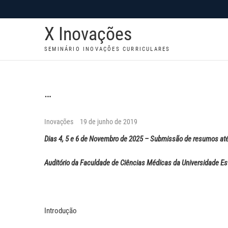
S
k
X Inovações
i
p
SEMINÁRIO INOVAÇÕES CURRICULARES
t
o
c
…
o
n
Inovações
19 de junho de 2019
t
Dias 4, 5 e 6 de Novembro de 2025 – Submissão de resumos at
e
n
Auditório da Faculdade de Ciências Médicas da Universidade 
t
Introdução