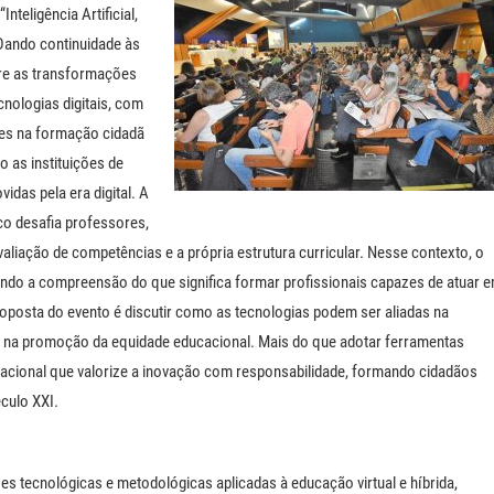
teligência Artificial,
Dando continuidade às
bre as transformações
nologias digitais, com
ades na formação cidadã
 as instituições de
das pela era digital. A
ico desafia professores,
iação de competências e a própria estrutura curricular. Nesse contexto, o
ando a compreensão do que significa formar profissionais capazes de atuar 
posta do evento é discutir como as tecnologias podem ser aliadas na
 e na promoção da equidade educacional. Mais do que adotar ferramentas
cacional que valorize a inovação com responsabilidade, formando cidadãos
éculo XXI.
ões tecnológicas e metodológicas aplicadas à educação virtual e híbrida,