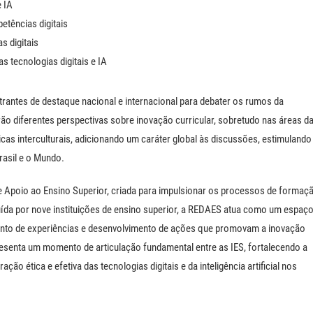
e IA
etências digitais
 digitais
s tecnologias digitais e IA
trantes de destaque nacional e internacional para debater os rumos da
ão diferentes perspectivas sobre inovação curricular, sobretudo nas áreas d
icas interculturais, adicionando um caráter global às discussões, estimulando
rasil e o Mundo.
 Apoio ao Ensino Superior, criada para impulsionar os processos de formaç
tuída por nove instituições de ensino superior, a REDAES atua como um espaç
mento de experiências e desenvolvimento de ações que promovam a inovação
presenta um momento de articulação fundamental entre as IES, fortalecendo a
ção ética e efetiva das tecnologias digitais e da inteligência artificial nos