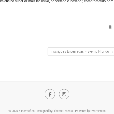
 um ensino superior mais inclusivo, conectado e inovador, comprometido com
Inscrições Encerradas – Evento Híbrido
→
F
I
a
n
© 2026
X Inovações
| Designed by:
Theme Freesia
| Powered by:
WordPress