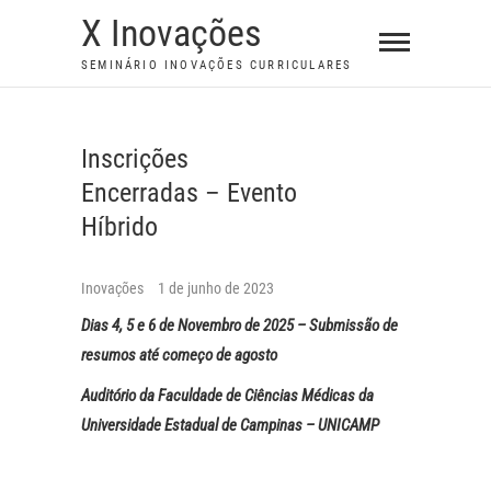
S
X Inovações
k
SEMINÁRIO INOVAÇÕES CURRICULARES
i
p
t
Inscrições
o
Encerradas – Evento
c
o
Híbrido
n
t
Inovações
1 de junho de 2023
e
Dias 4, 5 e 6 de Novembro de 2025 – Submissão de
n
resumos até começo de agosto
t
Auditório da Faculdade de Ciências Médicas da
Universidade Estadual de Campinas – UNICAMP